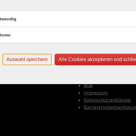
ngs mit Wirkung
Di .
1
twendig
Onl
n einbinden, Ergebnisse erzielen
tomo
Auswahl speichern
Alle Cookies akzeptieren und schli
Informationen
AGB
Impressum
Datenschutzerklärung
Barrierefreiheitserkläru