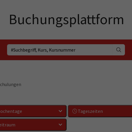
schulungen
ochentage
Tageszeiten
eitraum