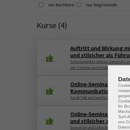
nur buchbare
nur beginnende
Kurse (
4
)
Loading...
Auftritt und Wirkung m
und stilsicher als Führ
Schwerpunkte dieses Seminars sin
der Stimme und moderne Umgangs
Dat
Online-Seminar: Der pr
Cooki
Kommunikation mit G
rowse
gespei
Small Talk und wertschätzende K
Cookie
Ihr Br
Mechan
Online-Seminar: Auftri
Surf-A
und stilsicher als Führ
von Co
Daten
Souverän und stilsicher als Führun