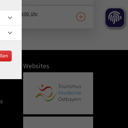
5.06.2027
09:00
Uhr
ine
eßen
Websites
ng